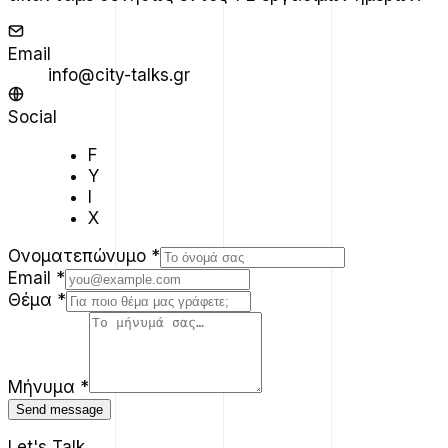
Email
info@city-talks.gr
Social
F
Y
I
X
Ονοματεπώνυμο
*
Email
*
Θέμα
*
Μήνυμα
*
Send message
Let's Talk