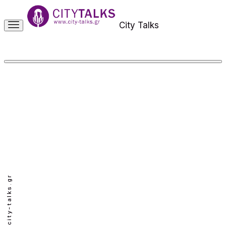
City Talks
info@city-talks.gr